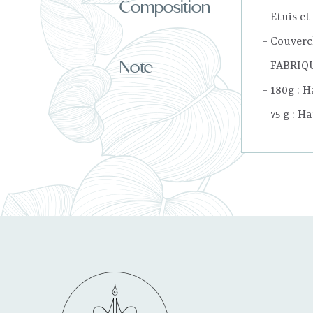
Composition
- Etuis e
- Couver
Note
- FABRIQ
- 180g : 
- 75 g : H
Pas de
Compositio
Vous dev