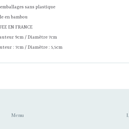
t emballages sans plastique
cle en bambou
UEE EN FRANCE
Hauteur 9cm / Diamètre 7cm
auteur : 7cm / Diamètre : 5,5cm
 commentaires
n
Huile de colza
ez vous connecter pour déposer un avis
Menu
L