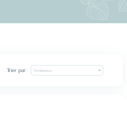
Trier par:

Pertinence