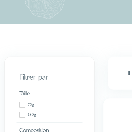
I
Filtrer par
Taille
75g
180g
Composition