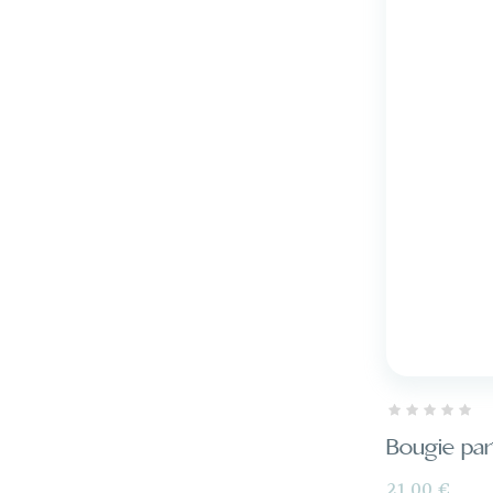
Bougie par
Prix
21,00 €